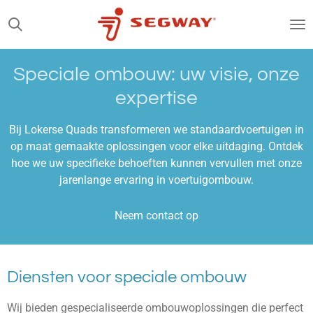
Ga
direct
naar
de
Speciale ombouw: uw visie, onze
hoofdinhoud
expertise
Bij Lokerse Quads transformeren we standaardvoertuigen in
op maat gemaakte oplossingen voor elke uitdaging. Ontdek
hoe we uw specifieke behoeften kunnen vervullen met onze
jarenlange ervaring in voertuigombouw.
Neem contact op
Diensten voor speciale ombouw
Wij bieden gespecialiseerde ombouwoplossingen die perfect